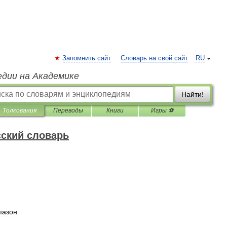
Запомнить сайт
Словарь на свой сайт
RU
едии на Академике
Найти!
Толкования
Переводы
Книги
Игры ⚽
ский словарь
пазон