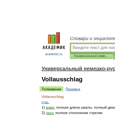
Словари и энциклоп
academic.ru
Универсальный немецко-русский словарь
Универсальный немецко-рус
Vollausschlag
Толкование
Перевод
Vollausschlag
сущ
.
1
)
комп
.
полная
длина
шкалы
,
полный
диа
2
)
геол
.
полное
отклонение
стрелки