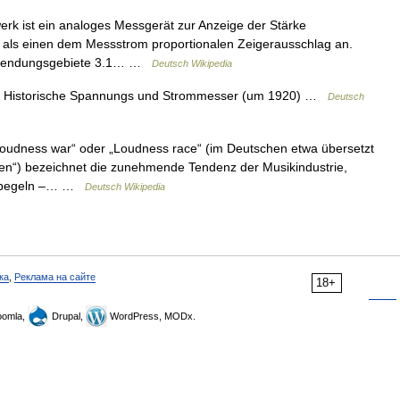
k ist ein analoges Messgerät zur Anzeige der Stärke
ke als einen dem Messstrom proportionalen Zeigerausschlag an.
 Anwendungsgebiete 3.1… …
Deutsch Wikipedia
ät Historische Spannungs und Strommesser (um 1920) …
Deutsch
oudness war“ oder „Loudness race“ (im Deutschen etwa übersetzt
nnen“) bezeichnet die zunehmende Tendenz der Musikindustrie,
itspegeln –… …
Deutsch Wikipedia
ка
,
Реклама на сайте
18+
omla,
Drupal,
WordPress, MODx.